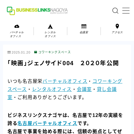
MENU
バーチャル
レンタル
会議室
アクセス
オフィス
オフィス
バーチャルオフィス
2025.01.20
コワーキングスペース
レンタルオフィス
「映画」ジェノサイド004 ２０２０年公開
会議室
いつも名古屋栄
バーチャルオフィス
・
コワーキング
スペース
・
レンタルオフィス
・
会議室
・
貸し会議
お問い合わせ
室
・ご利用ありがとうございます。
お問い合わせ
ご利用の流れ
ビジネスリンクスナゴヤは、名古屋で12年の実績を
アクセス
誇る
名古屋バーチャルオフィス
です。
名古屋で事業を始める際には、信頼の拠点としてぜ
会社案内