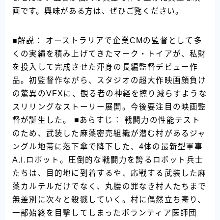
画です。興味がある方は、ぜひご覧ください。
■解説： オーストラリアで企業CMの監督として多
くの実績を積み上げてきたマーク・トイアが、私財
を投入して完成させた渾身の長編監督デビュー作
品。初監督作ながら、スタジオの超大作映画顔負け
の驚異のVFXに、観る者の神経を擦り減らすような
スリリングなストーリー展開。今後要注目の映画監
督が誕生した。 ■あらすじ： 戦闘力の性能テスト
のため、武装した麻薬密売組織が潜む村があるジャ
ングル地帯に落下傘で降下した、4体の最新型軍事
A.I.ロボット。圧倒的な戦闘力を誇るロボット兵士
たちは、目的地に到着するや、応戦する武装した麻
薬カルテルだけでなく、丸腰の罪なき村人たちまで
無差別に次々と殺戮していく。村に偶然立ち寄り、
一部始終を目撃してしまったボランティア医師団